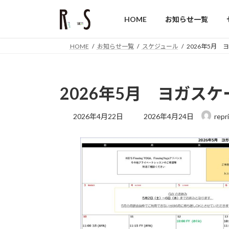
コ
ナ
ン
ビ
HOME
お知らせ一覧
テ
ゲ
ン
ー
HOME
お知らせ一覧
スケジュール
2026年5月
ツ
シ
へ
ョ
ス
ン
2026年5月 ヨガス
キ
に
ッ
移
最
プ
動
2026年4月22日
2026年4月24日
repr
終
更
新
日
時
: