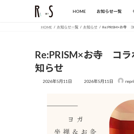
コ
ナ
ン
ビ
HOME
お知らせ一覧
テ
ゲ
ン
ー
HOME
お知らせ一覧
お知らせ
Re:PRISM×お
ツ
シ
へ
ョ
ス
ン
Re:PRISM×お寺 
キ
に
ッ
移
知らせ
プ
動
最
2026年5月11日
2026年5月11日
repr
終
更
新
日
時
: